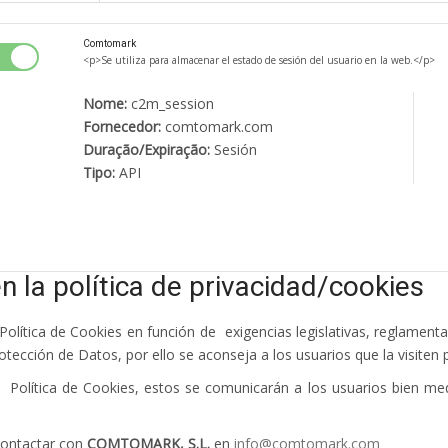
Comtomark
<p>Se utiliza para almacenar el estado de sesión del usuario en la web.</p>
Nome:
c2m_session
Fornecedor:
comtomark.com
Duração/Expiração:
Sesión
Tipo:
API
n la política de privacidad/cookies
lítica de Cookies en función de exigencias legislativas, reglamentari
tección de Datos, por ello se aconseja a los usuarios que la visiten
 Política de Cookies, estos se comunicarán a los usuarios bien med
contactar con
COMTOMARK, S.L.
en
info@comtomark.com